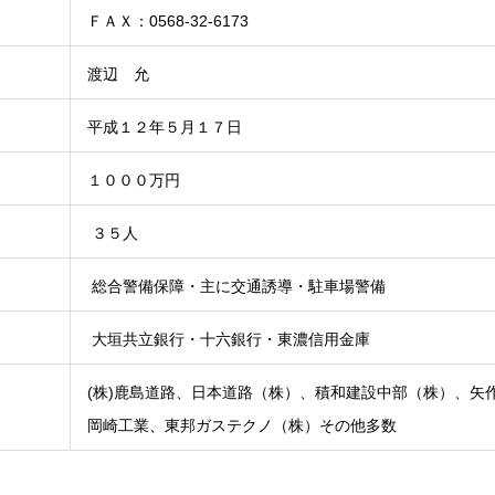
ＦＡＸ：0568-32-6173
渡辺 允
平成１２年５月１７日
１０００万円
３５人
総合警備保障・主に交通誘導・駐車場警備
大垣共立銀行・十六銀行・東濃信用金庫
(株)鹿島道路、日本道路（株）、積和建設中部（株）、矢
岡崎工業、東邦ガステクノ（株）その他多数